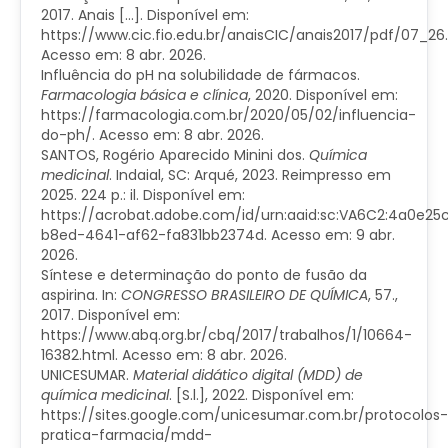
2017. Anais […]. Disponível em:
https://www.cic.fio.edu.br/anaisCIC/anais2017/pdf/07_26.
Acesso em: 8 abr. 2026.
Influência do pH na solubilidade de fármacos.
Farmacologia básica e clínica
, 2020. Disponível em:
https://farmacologia.com.br/2020/05/02/influencia-
do-ph/. Acesso em: 8 abr. 2026.
SANTOS, Rogério Aparecido Minini dos.
Química
medicinal
. Indaial, SC: Arqué, 2023. Reimpresso em
2025. 224 p.: il. Disponível em:
https://acrobat.adobe.com/id/urn:aaid:sc:VA6C2:4a0e25
b8ed-4641-af62-fa831bb2374d. Acesso em: 9 abr.
2026.
Síntese e determinação do ponto de fusão da
aspirina. In:
CONGRESSO BRASILEIRO DE QUÍMICA
, 57.,
2017. Disponível em:
https://www.abq.org.br/cbq/2017/trabalhos/1/10664-
16382.html. Acesso em: 8 abr. 2026.
UNICESUMAR.
Material didático digital (MDD) de
química medicinal
. [S.l.], 2022. Disponível em:
https://sites.google.com/unicesumar.com.br/protocolos-
pratica-farmacia/mdd-