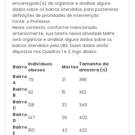
encarregado(a) de organizar e analisar alguns
dados sobre os bairros atendidos, para posteriores
definições de prioridades de intervenção.
Fonte: o Professor.
Nesse contexto, conforme mencionado
anteriormente, sua tarefa nessa atividade MAPA
será organizar e analisar alguns dados sobre os
bairros atendidos pela UBS. Esses dados estão
dispostos nos Quadros 1 e 2, logo abaixo.
Indivíduos
Tamanho da
Bairro
Mortes
obesos
amostra (n)
Bairro
79
21
386
A
Bairro
92
15
362
B
Bairro
138
33
349
C
Bairro
147
29
402
D
Bairro
160
42
423
E