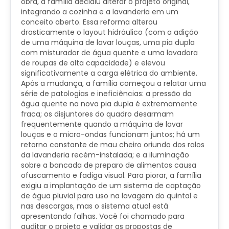
obra, a família decidiu alterar o projeto original,
integrando a cozinha e a lavanderia em um
conceito aberto. Essa reforma alterou
drasticamente o layout hidráulico (com a adição
de uma máquina de lavar louças, uma pia dupla
com misturador de água quente e uma lavadora
de roupas de alta capacidade) e elevou
significativamente a carga elétrica do ambiente.
Após a mudança, a família começou a relatar uma
série de patologias e ineficiências: a pressão da
água quente na nova pia dupla é extremamente
fraca; os disjuntores do quadro desarmam
frequentemente quando a máquina de lavar
louças e o micro-ondas funcionam juntos; há um
retorno constante de mau cheiro oriundo dos ralos
da lavanderia recém-instalada; e a iluminação
sobre a bancada de preparo de alimentos causa
ofuscamento e fadiga visual. Para piorar, a família
exigiu a implantação de um sistema de captação
de água pluvial para uso na lavagem do quintal e
nas descargas, mas o sistema atual está
apresentando falhas. Você foi chamado para
auditar o projeto e validar as propostas de