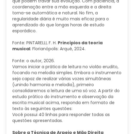
que podem travar sua evolução. Com paciência, a
coordenação entre a mão esquerda e a direita
torna-se automática e natural. No fim, a
regularidade diária é muito mais eficaz para o
aprendizado do que longas horas de estudo
esporádico.
Fonte: PINTARELLI, F. H.
Princípios da teoria
musical
.
Florianópolis: Arqué, 2024.​
Fonte: o autor, 2026.
Vamos iniciar a prática de leitura no violão erudito,
focando na melodia simples. Embora o instrumento
seja capaz de realizar várias vozes simultâneas
(unindo harmonia e melodia), primeiro
consolidaremos a leitura de uma só voz. A partir do
estudo prático do instrumento e observação da
escrita musical acima, responda em formato de
texto às seguintes questões:
Você possui 40 linhas para responder todas as
questões apresentadas.
Sobre a Técnica de Arpejo e Mão Direita