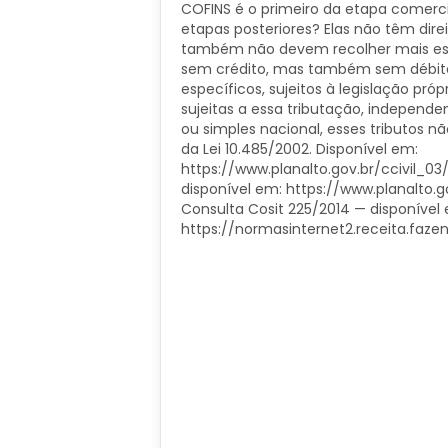
COFINS é o primeiro da etapa comercia
etapas posteriores? Elas não têm dire
também não devem recolher mais esse
sem crédito, mas também sem débito. 
específicos, sujeitos à legislação pró
sujeitas a essa tributação, independ
ou simples nacional, esses tributos nã
da Lei 10.485/2002. Disponível em:
https://www.planalto.gov.br/ccivil_03/l
disponível em: https://www.planalto.g
Consulta Cosit 225/2014 — disponível
https://normasinternet2.receita.faz