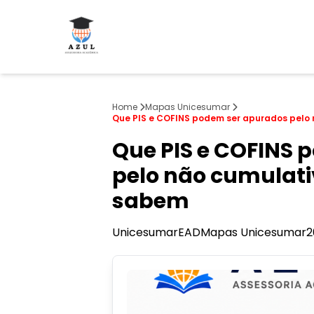
Home
Mapas Unicesumar
Que PIS e COFINS podem ser apurados pelo 
Que PIS e COFINS 
pelo não cumulati
sabem
Unicesumar
EAD
Mapas Unicesumar
2