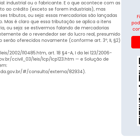
l: industrial ou o fabricante. E o que acontece com as
ito ao crédito (exceto se forem industriais), mas
s tributos, ou seja: essas mercadorias são lançadas
F
Mas é claro que essa tributação se aplica a itens
pod
pria, ou seja: se estivermos falando de mercadorias
con
entemente de o revendedor ser do lucro real, presumido
o serão oferecidos novamente (conforme art. 3º, II, §2)
eis/2002/l10485.htm, art. 18 §4-A, I da lei 123/2006-
ov.br/ccivil_03/leis/lcp/lcp123.htm — e Solução de
 em:
enda.gov.br/#/consulta/externa/82934).