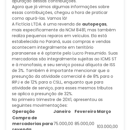
apuração dessas contribuições.
Agora que já vimos algumas informações sobre
essas contribuições, chegou a hora de praticar
como apurá-las. Vamos lá!
A Fictícia LTDA. é uma revenda de
autopeças
,
mais especificamente da NCM 8481, mas também
realiza pequenos reparos em veículos. Ela está
estabelecida no Paraná, suas compras e vendas
acontecem integralmente em território
paranaense e é optante pelo Lucro Presumido. Suas
mercadorias são integralmente sujeitas ao ICMS ST
e à monofasia, e seu serviço possui alíquota de ISS
de 3%. Também é importante mencionar que a
presunção da atividade comercial é de 8% para o
IRPJ e de 12% para a CSLL, enquanto que para
atividade de serviço, para esses mesmos tributos
se aplica a presunção de 32%.
No primeiro trimestre de 20X1, apresentou as
seguintes movimentações:
Operação
Janeiro
Fevereiro
Março
Compra de
mercadorias para
75.000,00
85.000,00
103.000,00
revenda