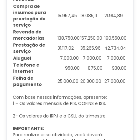
Compra de
insumos para
15.957,45
18.085,11
21.914,89
prestação de
serviço
Revenda de
mercadorias
138.750,00
157.250,00
190.550,00
Prestação de
31.117,02
35.265,96
42.734,04
serviço
Aluguel
7.000,00
7.000,00
7.000,00
Telefone e
950,00
875,00
930,00
internet
Folha de
25.000,00
26.300,00
27.000,00
pagamento
Com base nessas informações, apresente:
1 – Os valores mensais de PIS, COFINS e ISS.
2- Os valores do IRPJ e a CSLL do trimestre.
IMPORTANTE:
Para realizar essa atividade, você deverá: