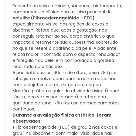
Paciente do sexo feminino, 44 anos, fisioterapeuta,
compareceu à clínica com queixa principal de
celulite (Fibroedemagelóide – FEG)
,
especialmente visível nas regiões de coxas e
abdômen. Refere que, após a gestação, não
conseguiu retornar ao seu corpo anterior, o que
impacta diretamente sua autoestima, sobretudo
no que se refere à aparência da pele. A paciente
relata maior incômodo com o aspecto “ondulado”
e “irregular” da pele, em comparação à gordura
localizada ou à flacidez.
A paciente possui 1,66cm de altura, pesa 78 kg, é
tabagista e realiza acompanhamento nutricional
com o objetivo de reduzir gordura corporal.
Mantém prática regular de atividade física (beach
tênis cinco vezes por semana) e refere boa
qualidade de sono. Não faz uso de medicamentos
contínuos.
Durante a avaliação física estética, foram
observados:
♦ Fibroedemagelóide (FEG) de grau 2 nas coxas e
grau 1 no abdômen, com maior visibilidade nas