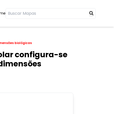
ome
imensões biológicas
olar configura-se
 dimensões