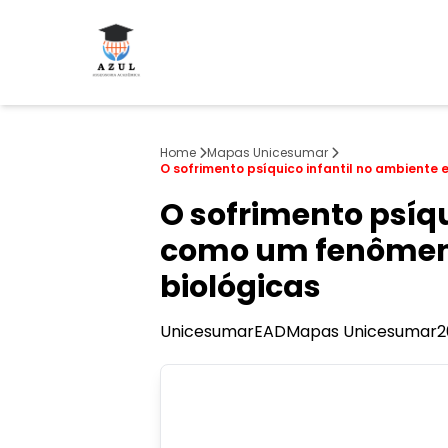
Home
Mapas Unicesumar
O sofrimento psíquico infantil no ambiente
O sofrimento psíqu
como um fenômeno
biológicas
Unicesumar
EAD
Mapas Unicesumar
2