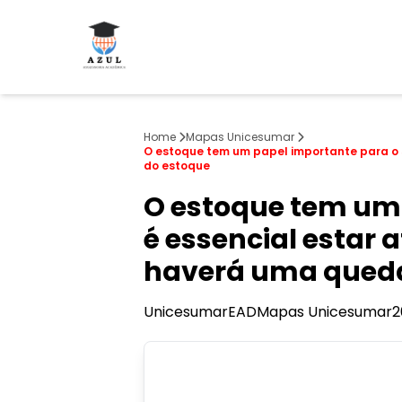
Home
Mapas Unicesumar
O estoque tem um papel importante para o s
do estoque
O estoque tem um 
é essencial estar 
haverá uma queda
Unicesumar
EAD
Mapas Unicesumar
2