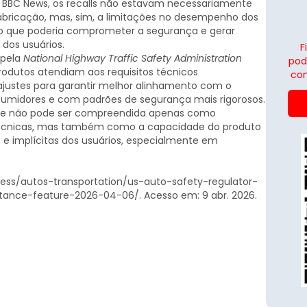
 BBC News, os recalls não estavam necessariamente
 fabricação, mas, sim, a limitações no desempenho dos
 o que poderia comprometer a segurança e gerar
 dos usuários.
F
 pela
National Highway Traffic Safety Administration
pod
dutos atendiam aos requisitos técnicos
con
ajustes para garantir melhor alinhamento com o
midores e com padrões de segurança mais rigorosos.
dade não pode ser compreendida apenas como
écnicas, mas também como a capacidade do produto
s e implícitas dos usuários, especialmente em
ness/autos-transportation/us-auto-safety-regulator-
stance-feature-2026-04-06/. Acesso em: 9 abr. 2026.