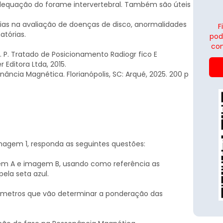
 adequação do forame intervertebral. Também são úteis
as na avaliação de doenças de disco, anormalidades
F
atórias.
pod
con
. P. Tratado de Posicionamento Radiogr fico E
r Editora Ltda, 2015.
ância Magnética. Florianópolis, SC: Arqué, 2025. 200 p
imagem 1, responda as seguintes questões:
gem A e imagem B, usando como referência as
pela seta azul.
arâmetros que vão determinar a ponderação das