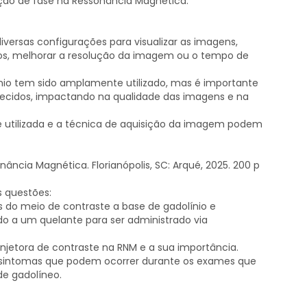
ação de fase na Ressonância Magnética.
iversas configurações para visualizar as imagens,
idos, melhorar a resolução da imagem ou o tempo de
nio tem sido amplamente utilizado, mas é importante
ecidos, impactando na qualidade das imagens e na
se utilizada e a técnica de aquisição da imagem podem
ância Magnética. Florianópolis, SC: Arqué, 2025. 200 p
s questões:
s do meio de contraste a base de gadolínio e
do a um quelante para ser administrado via
jetora de contraste na RNM e a sua importância.
is sintomas que podem ocorrer durante os exames que
de gadolíneo.