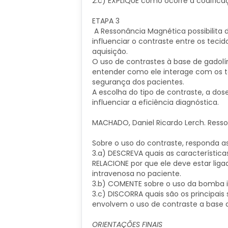
2.c) EXPLIQUE como ocorre a codific
ETAPA 3
A Ressonância Magnética possibilita d
influenciar o contraste entre os tec
aquisição.
O uso de contrastes à base de gadolí
entender como ele interage com os t
segurança dos pacientes.
A escolha do tipo de contraste, a do
influenciar a eficiência diagnóstica.
MACHADO, Daniel Ricardo Lerch. Resson
Sobre o uso do contraste, responda a
3.a) DESCREVA quais as característica
RELACIONE por que ele deve estar liga
intravenosa no paciente.
3.b) COMENTE sobre o uso da bomba in
3.c) DISCORRA quais são os principa
envolvem o uso de contraste a base 
ORIENTAÇÕES FINAIS