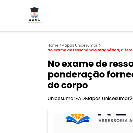
Home
Mapas Unicesumar
No exame de ressonância magnética, difere
No exame de resso
ponderação fornec
do corpo
Unicesumar
EAD
Mapas Unicesumar
2