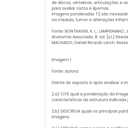
de discos, vértebras, articulações e
para avaliar cistos e lipomas.
Imagens ponderadas T2 são necessári
na medula, tumor e alterações inflam
Fonte:
BONTRAGER, K. L.; LAMPIGNANO, J
Anatomia Associada. 8. ed. [s.l.] Elsevie
MACHADO, Daniel Ricardo Lerch. Resson
Imagem 1
Fonte: autora.
Diante do exposto e após analisar a 
2.a) CITE qual a ponderação da ima
características da estrutura indicada 
2.b) DESCREVA quais os principais p
imagens.