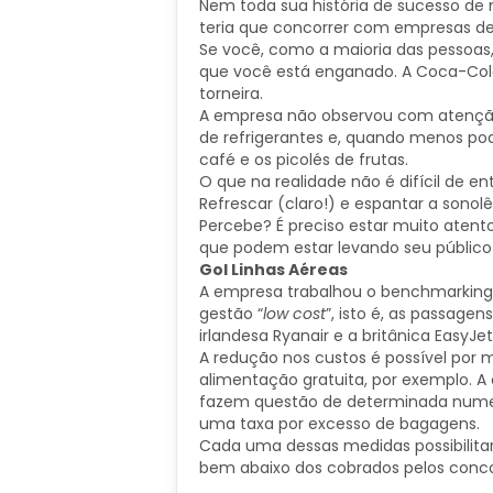
Nem toda sua história de sucesso de
teria que concorrer com empresas de
Se você, como a maioria das pessoas,
que você está enganado. A Coca-Col
torneira.
A empresa não observou com atenção 
de refrigerantes e, quando menos po
café e os picolés de frutas.
O que na realidade não é difícil de e
Refrescar (claro!) e espantar a sonol
Percebe? É preciso estar muito atent
que podem estar levando seu público
Gol Linhas Aéreas
A empresa trabalhou o benchmarking i
gestão “
low cost
”, isto é, as passage
irlandesa Ryanair e a britânica EasyJe
A redução nos custos é possível por
alimentação gratuita, por exemplo. 
fazem questão de determinada nume
uma taxa por excesso de bagagens.
Cada uma dessas medidas possibilita
bem abaixo dos cobrados pelos conco