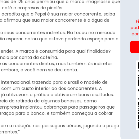
 mais de 125 anos permitiu que a marca imaginasse que
 café e empresas de picolés.
 acredita que a Pepsi é sua maior concorrente, saiba
a afirmou que sua maior concorrente é a água de
F
pod
seus concorrentes indiretos. Ela focou no mercado
con
dia esperar, notou que estava perdendo espaço para o
ntender. A marca é consumida para qual finalidade?
ência por conta da cafeína.
o às concorrentes diretas, mas também às indiretas
 embora, e você nem se deu conta.
nternacional, trazendo para o Brasil o modelo de
ns com um custo inferior ao dos concorrentes. A
t já utilizavam a prática e obtiveram bons resultados.
 meio da retirada de algumas benesses, como
A empresa implantou cobranças para passageiros que
ração para o banco, e também começou a cobrar
ram a redução nas passagens aéreas, jogando o preço
rrentes.”