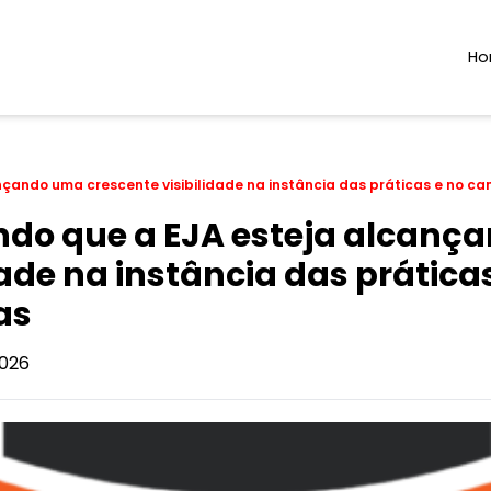
H
çando uma crescente visibilidade na instância das práticas e no c
do que a EJA esteja alcanç
dade na instância das prátic
as
026