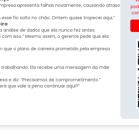
F
empresa apresenta falhas novamente, causando atraso
pod
con
 esse fio solto no chão. Ontem quase tropecei aqui.”
eira
ma análise de dados que ela nunca fez antes.
i com isso.” Mesmo assim, o gerente pede que ela
 que o plano de carreira prometido pela empresa
stá trabalhando. Ela recebe uma mensagem da mãe
esa e diz: “Precisamos de comprometimento.”
erá que vale a pena continuar aqui?”