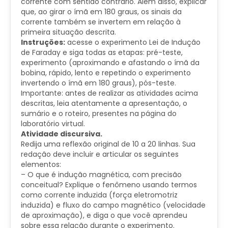
corrente com sentido contrário. Além disso, explicar
que, ao girar o ímã em 180 graus, os sinais da
corrente também se invertem em relação à
primeira situação descrita.​
Instruções:
acesse o experimento Lei de Indução
de Faraday e siga todas as etapas: pré-teste,
experimento (aproximando e afastando o ímã da
bobina, rápido, lento e repetindo o experimento
invertendo o ímã em 180 graus), pós-teste.
Importante: antes de realizar as atividades acima
descritas, leia atentamente a apresentação, o
sumário e o roteiro, presentes na página do
laboratório virtual.
Atividade discursiva.
Redija uma reflexão original de 10 a 20 linhas. Sua
redação deve incluir e articular os seguintes
elementos:
– O que é indução magnética, com precisão
conceitual? Explique o fenômeno usando termos
como corrente induzida (força eletromotriz
induzida) e fluxo do campo magnético (velocidade
de aproximação), e diga o que você aprendeu
sobre essa relação durante o experimento.