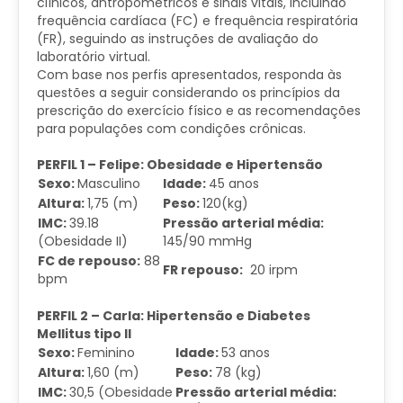
clínicos, antropométricos e sinais vitais, incluindo
frequência cardíaca (FC) e frequência respiratória
(FR), seguindo as instruções de avaliação do
laboratório virtual.
Com base nos perfis apresentados, responda às
questões a seguir considerando os princípios da
prescrição do exercício físico e as recomendações
para populações com condições crônicas.
PERFIL 1 – Felipe: Obesidade e Hipertensão
Sexo:
Masculino
Idade:
45 anos
Altura:
1,75 (m)
Peso:
120(kg)
IMC:
39.18
Pressão arterial média:
(Obesidade II)
145/90 mmHg
FC de repouso:
88
FR repouso:
20 irpm
bpm
PERFIL 2 – Carla: Hipertensão e Diabetes
Mellitus tipo II
Sexo:
Feminino
Idade:
53 anos
Altura:
1,60 (m)
Peso:
78 (kg)
IMC:
30,5 (Obesidade
Pressão arterial média: