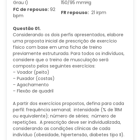
Grau I)
150/95 mmHg
FC de repouso:
92
FR repouso:
21 irpm
bpm
Questão 01.
Considerando os dois perfis apresentados, elabore
uma proposta inicial de prescrição de exercício
físico com base em uma ficha de treino
previamente estruturada. Para todos os indivíduos,
considere que o treino de musculação será
composto pelos seguintes exercícios:
– Voador (peito)
– Puxador (costas)
– Agachamento
– Flexão de quadril
A partir dos exercícios propostos, defina para cada
perfil: frequência semanal; intensidade (% de 1RM
ou equivalente); número de séries; número de
repetições. A prescrição deve ser individualizada,
considerando as condições clínicas de cada
indivíduo (obesidade, hipertensão, diabetes tipo II).