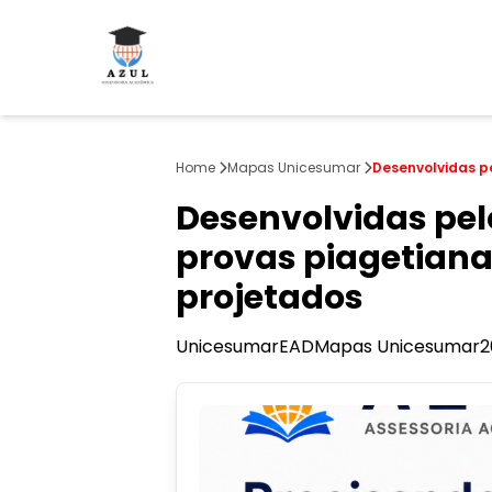
Home
Mapas Unicesumar
Desenvolvidas p
Desenvolvidas pel
provas piagetian
projetados
Unicesumar
EAD
Mapas Unicesumar
2