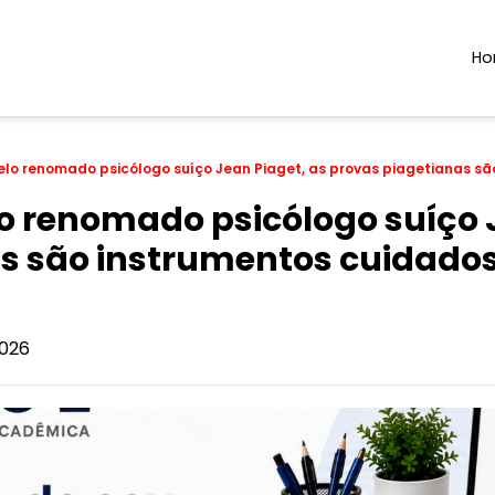
H
elo renomado psicólogo suíço Jean Piaget, as provas piagetianas s
o renomado psicólogo suíço J
as são instrumentos cuidad
026