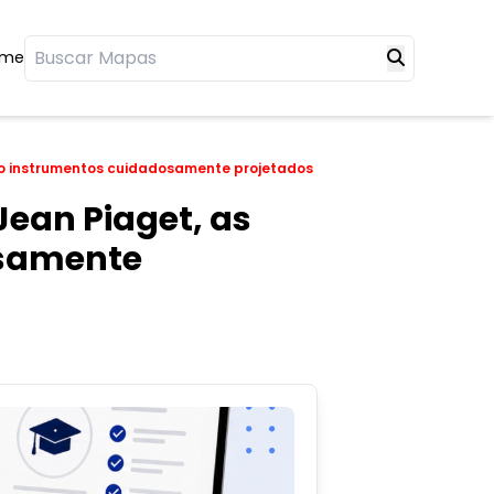
ome
ão instrumentos cuidadosamente projetados
ean Piaget, as
osamente