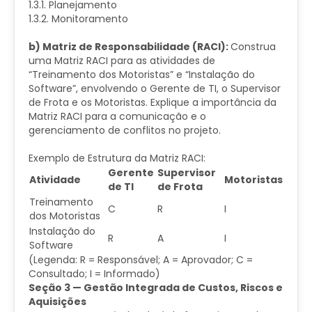
1.3.1. Planejamento
1.3.2. Monitoramento
b) Matriz de Responsabilidade (RACI):
Construa
uma Matriz RACI para as atividades de
“Treinamento dos Motoristas” e “Instalação do
Software”, envolvendo o Gerente de TI, o Supervisor
de Frota e os Motoristas. Explique a importância da
Matriz RACI para a comunicação e o
gerenciamento de conflitos no projeto.
Exemplo de Estrutura da Matriz RACI:
Gerente
Supervisor
Atividade
Motoristas
de TI
de Frota
Treinamento
C
R
I
dos Motoristas
Instalação do
R
A
I
Software
(Legenda: R = Responsável; A = Aprovador; C =
Consultado; I = Informado)
Seção 3 — Gestão Integrada de Custos, Riscos e
Aquisições