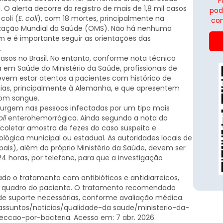
F
 O alerta decorre do registro de mais de 1,8 mil casos
pod
coli (
E. coli
), com 18 mortes, principalmente na
con
zação Mundial da Saúde (OMS). Não há nenhuma
 e é importante seguir as orientações das
.
asos no Brasil. No entanto, conforme nota técnica
a em Saúde do Ministério da Saúde, profissionais de
evem estar atentos a pacientes com histórico de
dias, principalmente à Alemanha, e que apresentem
com sangue.
 surgem nas pessoas infectadas por um tipo mais
oli
enterohemorrágica. Ainda segundo a nota da
 coletar amostra de fezes do caso suspeito e
lógica municipal ou estadual. As autoridades locais de
pais), além do próprio Ministério da Saúde, devem ser
4 horas, por telefone, para que a investigação
ado o tratamento com antibióticos e antidiarreicos,
quadro do paciente. O tratamento recomendado
de suporte necessárias, conforme avaliação médica.
/assuntos/noticias/qualidade-da saude/ministerio-da-
eccao-por-bacteria. Acesso em: 7 abr. 2026.