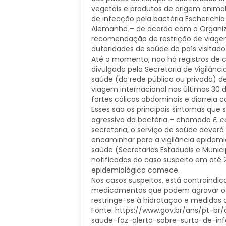
vegetais e produtos de origem animal.
de infecção pela bactéria Escherichia 
Alemanha – de acordo com a Organi
recomendação de restrição de viagem
autoridades de saúde do país visitado
Até o momento, não há registros de c
divulgada pela Secretaria de Vigilânci
saúde (da rede pública ou privada) d
viagem internacional nos últimos 30 
fortes cólicas abdominais e diarreia 
Esses são os principais sintomas que
agressivo da bactéria – chamado
E. c
secretaria, o serviço de saúde deverá
encaminhar para a vigilância epidemio
saúde (Secretarias Estaduais e Munici
notificadas do caso suspeito em até 2
epidemiológica comece.
Nos casos suspeitos, está contraindic
medicamentos que podem agravar o 
restringe-se à hidratação e medidas 
Fonte: https://www.gov.br/ans/pt-br
saude-faz-alerta-sobre-surto-de-inf