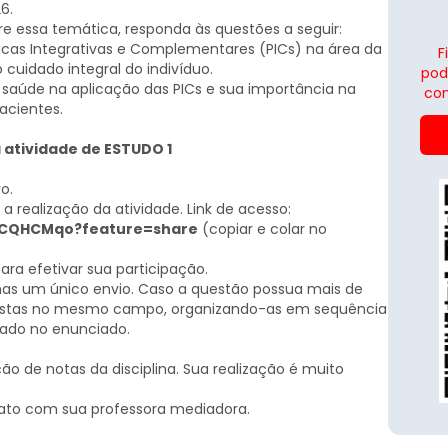
6.
e essa temática, responda às questões a seguir:
ráticas Integrativas e Complementares (PICs) na área da
F
cuidado integral do indivíduo.
pod
a saúde na aplicação das PICs e sua importância na
con
acientes.
 atividade de ESTUDO 1
o.
 a realização da atividade. Link de acesso:
HeCQHCMqo?feature=share
(copiar e colar no
para efetivar sua participação.
as um único envio. Caso a questão possua mais de
spostas no mesmo campo, organizando-as em sequência
itado no enunciado.
ão de notas da disciplina. Sua realização é muito
ato com sua professora mediadora.