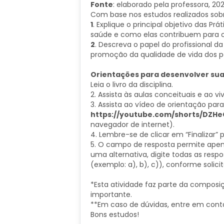
Fonte
: elaborado pela professora, 202
Com base nos estudos realizados sobr
1
. Explique o principal objetivo das P
saúde e como elas contribuem para o 
2
. Descreva o papel do profissional d
promoção da qualidade de vida dos p
Orientações para desenvolver sua
Leia o livro da disciplina.
2. Assista às aulas conceituais e ao viv
3. Assista ao vídeo de orientação para
https://youtube.com/shorts/DZ
navegador de internet).
4. Lembre-se de clicar em “Finalizar” 
5. O campo de resposta permite apen
uma alternativa, digite todas as re
(exemplo: a), b), c)), conforme solic
*Esta atividade faz parte da composiç
importante.
**Em caso de dúvidas, entre em cont
Bons estudos!