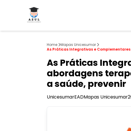
Home
Mapas Unicesumar
As Práticas Integrativas e Complementares 
As Práticas Integ
abordagens terapê
a saúde, prevenir
Unicesumar
EAD
Mapas Unicesumar
2