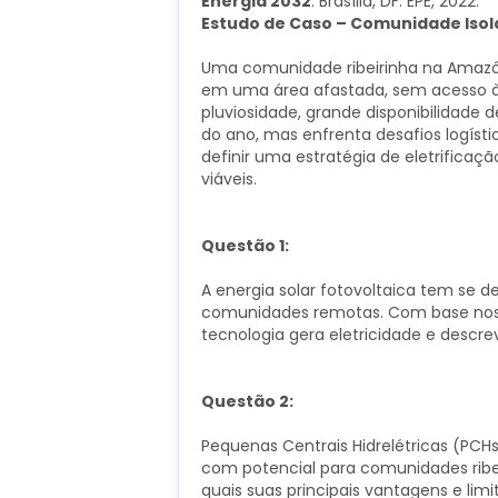
Energia 2032
. Brasília, DF: EPE, 2022.
Estudo de ​Caso – Comunidade Iso
Uma comunidade ribeirinha na Amazô
em uma área afastada, sem acesso à r
pluviosidade, grande disponibilidade d
do ano, mas enfrenta desafios logísti
definir uma estratégia de eletrifica
viáveis.
​Questão 1:
A energia solar fotovoltaica tem s
comunidades remotas. Com base nos 
tecnologia gera eletricidade e descr
Questão 2:
Pequenas Centrais Hidrelétricas (PCHs
com potencial para comunidades ribe
quais suas principais vantagens e li