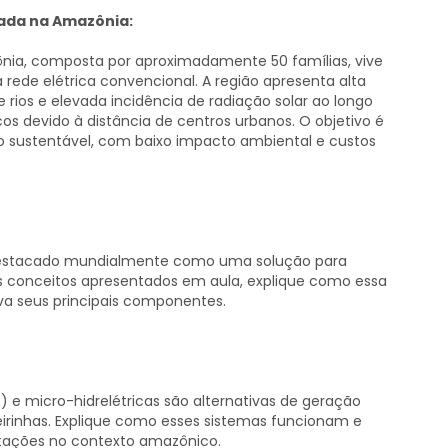
lada na Amazônia:
nia, composta por aproximadamente 50 famílias, vive
ede elétrica convencional. A região apresenta alta
e rios e elevada incidência de radiação solar ao longo
cos devido à distância de centros urbanos. O objetivo é
ção sustentável, com baixo impacto ambiental e custos
e destacado mundialmente como uma solução para
conceitos apresentados em aula, explique como essa
eva seus principais componentes.
) e micro-hidrelétricas são alternativas de geração
irinhas. Explique como esses sistemas funcionam e
mitações no contexto amazônico.