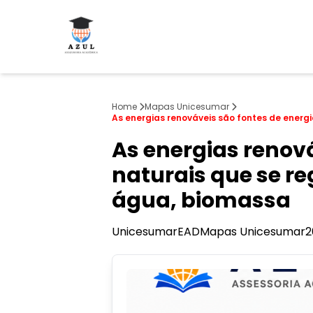
Home
Mapas Unicesumar
As energias renováveis são fontes de energ
As energias renová
naturais que se r
água, biomassa
Unicesumar
EAD
Mapas Unicesumar
2