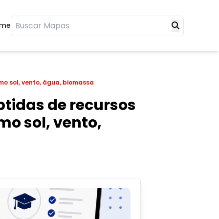
ome
mo sol, vento, água, biomassa
btidas de recursos
o sol, vento,