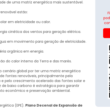
dade de uma matriz energética mais sustentável.
 renovável estão:
F
pod
olar em eletricidade ou calor.
con
rgia cinética dos ventos para geração elétrica.
a água em movimento para geração de eletricidade.
éria orgânica em energia.
ção do calor interno da Terra e das marés.
o cenário global por ter uma matriz energética
 de fontes renováveis, principalmente pela
a e pelo crescimento acelerado das fontes solar e
z de baixo carbono é estratégica para garantir
nto econômico e preservação ambiental.
ergética (EPE).
Plano Decenal de Expansão de