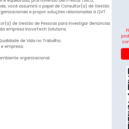
el e equilibrada, promovendo bem-estar físico,
dade, você assumirá o papel de Consultor(a) de Gestão
rganizacionais e propor soluções relacionadas à QVT.
or(a) de Gestão de Pessoas para investigar denúncias
 da empresa InovaTech Solutions.
F
pod
Qualidade de Vida no Trabalho;
con
s e empresa;
 ambiente organizacional.