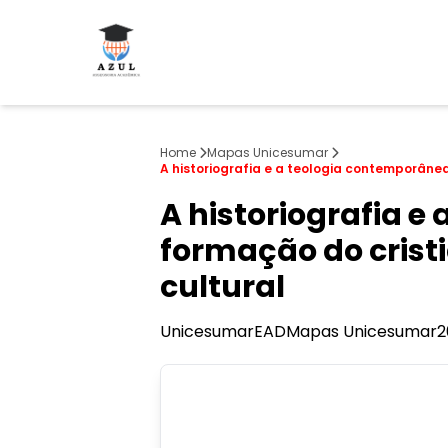
Home
Mapas Unicesumar
A historiografia e a teologia contemporâne
A historiografia 
formação do crist
cultural
Unicesumar
EAD
Mapas Unicesumar
2