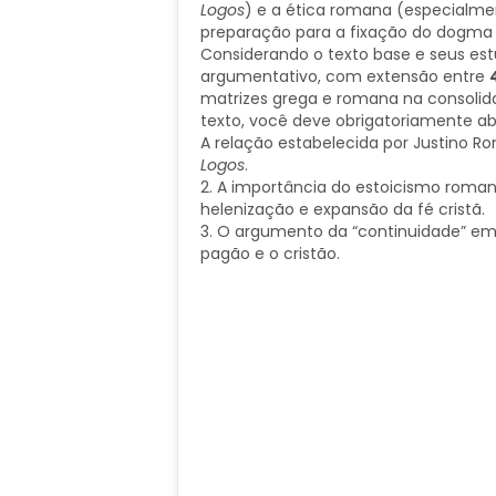
Logos
) e a ética romana (especialme
preparação para a fixação do dogma 
Considerando o texto base e seus estu
argumentativo, com extensão entre
matrizes grega e romana na consolida
texto, você deve obrigatoriamente ab
A relação estabelecida por Justino Ro
Logos
.
2. A importância do estoicismo roma
helenização e expansão da fé cristã.
3. O argumento da “continuidade” em 
pagão e o cristão.