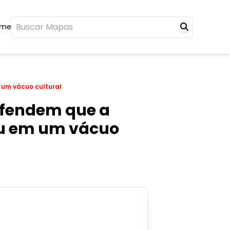
ome
 um vácuo cultural
defendem que a
eu em um vácuo