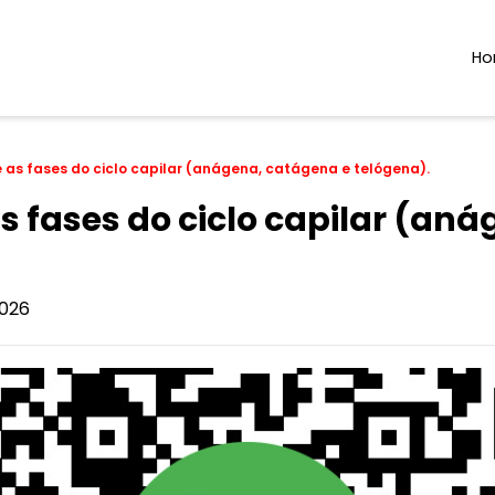
H
e as fases do ciclo capilar (anágena, catágena e telógena).
as fases do ciclo capilar (an
026