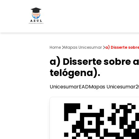
Home
Mapas Unicesumar
a) Disserte sobr
a) Disserte sobre 
telógena).
Unicesumar
EAD
Mapas Unicesumar
2