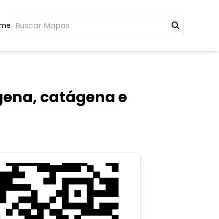
ome
ágena, catágena e