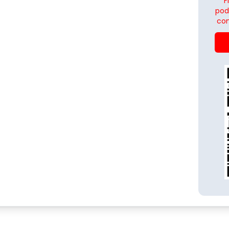
F
pod
con