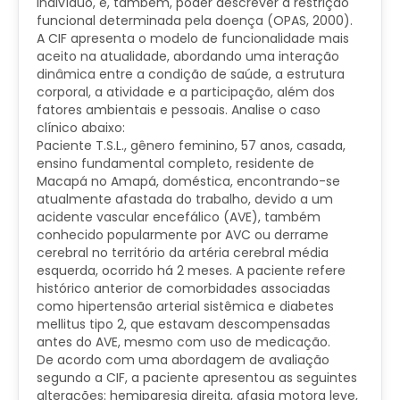
indivíduo, e, também, poder descrever a restrição
funcional determinada pela doença (OPAS, 2000).
A CIF apresenta o modelo de funcionalidade mais
aceito na atualidade, abordando uma interação
dinâmica entre a condição de saúde, a estrutura
corporal, a atividade e a participação, além dos
fatores ambientais e pessoais. Analise o caso
clínico abaixo:
Paciente T.S.L., gênero feminino, 57 anos, casada,
ensino fundamental completo, residente de
Macapá no Amapá, doméstica, encontrando-se
atualmente afastada do trabalho, devido a um
acidente vascular encefálico (AVE), também
conhecido popularmente por AVC ou derrame
cerebral no território da artéria cerebral média
esquerda, ocorrido há 2 meses. A paciente refere
histórico anterior de comorbidades associadas
como hipertensão arterial sistêmica e diabetes
mellitus tipo 2, que estavam descompensadas
antes do AVE, mesmo com uso de medicação.
De acordo com uma abordagem de avaliação
segundo a CIF, a paciente apresentou as seguintes
alterações: hemiparesia direita, afasia motora leve,