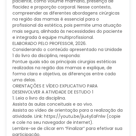
paciente, como volume mamário, presença de
flacidez e proporção corporal. Nesse contexto,
compreender as diferentes abordagens cirúrgicas
na região das mamas é essencial para o
profissional da estética, pois permite uma atuação
mais segura, alinhada às necessidades do paciente
e integrada à equipe multiprofissional.
ELABORADO PELO PROFESSOR, 2026.
Considerando o conteúdo apresentado na Unidade
1 do livro da disciplina, responda:
Pontue quais são as principais cirurgias estéticas
realizadas na região das mamas e explique, de
forma clara e objetiva, as diferenças entre cada
uma delas.
​​ORIENTAÇÕES E VÍDEO EXPLICATIVO PARA
DESENVOLVER A ATIVIDADE DE ESTUDO 1
​1. Leia o livro da disciplina.
Assista às aulas conceituais e ao vivo.
Assista ao vídeo de orientação para a realização da
atividade. Link: https://youtu.be/jiu4yEaFnlw (copie
e cole no seu navegador de internet).
Lembre-se de clicar em “Finalizar” para efetivar sua
participação.