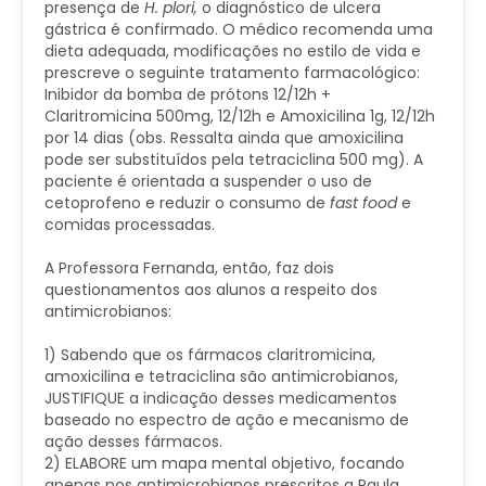
presença de
H. plori,
o diagnóstico de ulcera
gástrica é confirmado. O médico recomenda uma
dieta adequada, modificações no estilo de vida e
prescreve o seguinte tratamento farmacológico:
Inibidor da bomba de prótons 12/12h +
Claritromicina 500mg, 12/12h e Amoxicilina 1g, 12/12h
por 14 dias (obs. Ressalta ainda que amoxicilina
pode ser substituídos pela tetraciclina 500 mg). A
paciente é orientada a suspender o uso de
cetoprofeno e reduzir o consumo de
fast food
e
comidas processadas.
A Professora Fernanda, então, faz dois
questionamentos aos alunos a respeito dos
antimicrobianos:
​1) Sabendo que os fármacos claritromicina,
amoxicilina e tetraciclina são antimicrobianos,
JUSTIFIQUE a indicação desses medicamentos
baseado no espectro de ação e mecanismo de
ação desses fármacos.
2) ELABORE um mapa mental objetivo, focando
apenas nos antimicrobianos prescritos a Paula