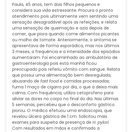
Paula, 45 anos, tem dois filhos pequenos e
considera sua vida estressante. Procura o pronto
atendimento pois ultimamente vem sentindo uma
sensação desagradável após as refeições, e relata
uma sensação de queimação e azia depois de
comer, que piora quando come alimentos picantes
ou molho de tomate. Anteriormente, o sintoma se
apresentava de forma esporádica, mas nos últimos
3 meses, a frequência e a intensidade dos episódios
aumentaram. Foi encaminhado ao ambulatório de
gastroenterologia pois esta manhã ficou
preocupado pois referiu vômito com sangue. Relata
que possui uma alimentação bem desregulada,
abusando de
fast food
e comidas processadas;
fuma 1 maço de cigarro por dia, o que a deixa mais
calma. Com frequência, utiliza cetoprofeno para
aliviar as dores no corpo no final do dia. Nas últimas
5 semanas, percebeu que o desconforto gástrico
piorou. O médico efetuou uma endoscopia, que
revelou úlcera gástrica de 1 cm. Solicitou mais
exames para suspeita de presença de
H. pylori
.
Com resultados em mãos e confirmado a