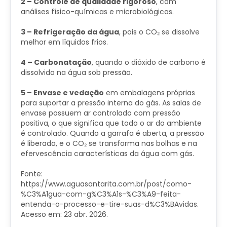
2 – Controle de qualidade rigoroso
, com
análises físico-químicas e microbiológicas.
3 – Refrigeração da água
, pois o CO₂ se dissolve
melhor em líquidos frios.
4 – Carbonatação
, quando o dióxido de carbono é
dissolvido na água sob pressão.
5 – Envase e vedação
em embalagens próprias
para suportar a pressão interna do gás. As salas de
envase possuem ar controlado com pressão
positiva, o que significa que todo o ar do ambiente
é controlado. Quando a garrafa é aberta, a pressão
é liberada, e o CO₂ se transforma nas bolhas e na
efervescência características da água com gás.
Fonte:
https://www.aguasantarita.com.br/post/como-
%C3%A1gua-com-g%C3%A1s-%C3%A9-feita-
entenda-o-processo-e-tire-suas-d%C3%BAvidas.
Acesso em: 23 abr. 2026.